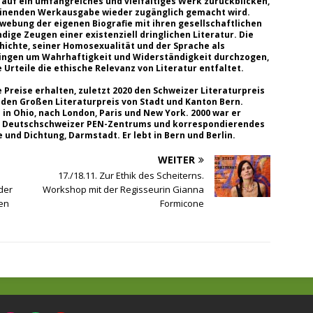
n auf ein umfangreiches und vielfältiges Werk zurückblicken,
heinenden Werkausgabe wieder zugänglich gemacht wird.
rwebung der eigenen Biografie mit ihren gesellschaftlichen
e Zeugen einer existenziell dringlichen Literatur. Die
ichte, seiner Homosexualität und der Sprache als
Ringen um Wahrhaftigkeit und Widerständigkeit durchzogen,
Urteile die ethische Relevanz von Literatur entfaltet.
 Preise erhalten, zuletzt 2020 den Schweizer Literaturpreis
 den Großen Literaturpreis von Stadt und Kanton Bern.
 in Ohio, nach London, Paris und New York. 2000 war er
 des Deutschschweizer PEN-Zentrums und korrespondierendes
und Dichtung, Darmstadt. Er lebt in Bern und Berlin.
WEITER
17./18.11. Zur Ethik des Scheiterns.
der
Workshop mit der Regisseurin Gianna
en
Formicone