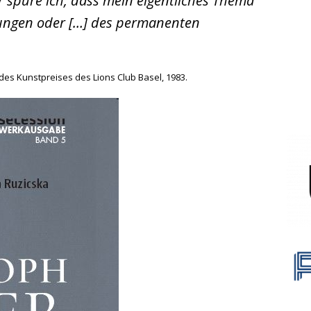
 spüre ich, dass mein eigentliches Thema
zungen oder […] des permanenten
des Kunstpreises des Lions Club Basel, 1983.