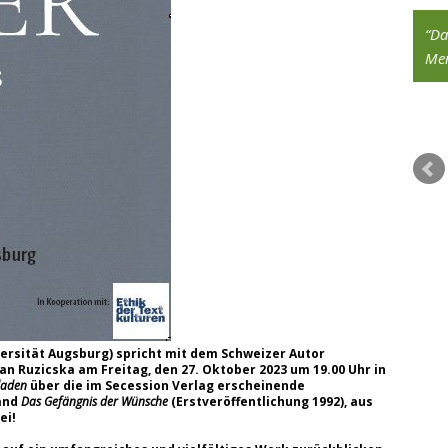
Ich mag es, mich in neue Themen
Da
einzudenken – die interdisziplinären
Men
Seminare des Studiengangs und die
Möglichkeit, eigene Projekte einzubringen,
waren genau das Richtige für mich.
Eva Rösch, Alumna des Studiengangs
versität Augsburg) spricht mit dem Schweizer Autor
an Ruzicska am Freitag, den 27. Oktober 2023 um 19.00 Uhr in
laden
über die im Secession Verlag erscheinende
and
Das Gefängnis der Wünsche
(Erstveröffentlichung 1992), aus
ei!