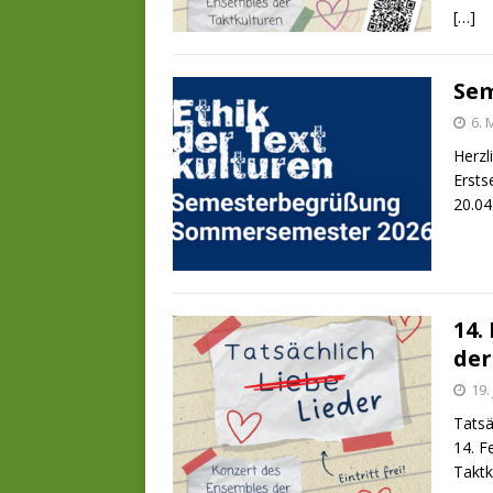
[…]
Sem
6. 
Herzl
Ersts
20.04
14.
der
19.
Tatsä
14. F
Taktk