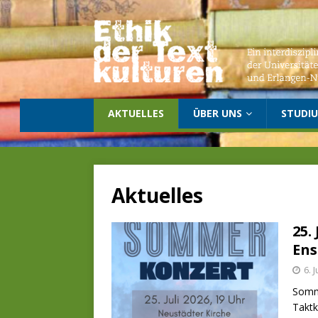
AKTUELLES
ÜBER UNS
STUDI
Aktuelles
25.
Ens
6. 
Somme
Takt