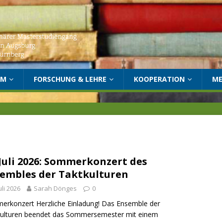
UM
FORSCHUNG & LEHRE
KOOPERATION
ME
 Juli 2026: Sommerkonzert des
embles der Taktkulturen
Juli 2026
Sarah Dönges
0
rkonzert Herzliche Einladung! Das Ensemble der
kulturen beendet das Sommersemester mit einem