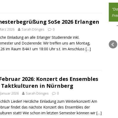
Das Ethische ist dasjenige, wodurch ein
Da
Mensch das wird, was er wird.
Fre
esterbegrüßung SoSe 2026 Erlangen
Sören Kierkegaard
März 2026
Sarah Dönges
0
iche Einladung an alle Erlanger Studierende inkl.
emester und Dozierende: Wir treffen uns am Montag,
.26 im Raum B4A1 um 18:00 Uhr s.t. Im Anschluss
[…]
 Februar 2026: Konzert des Ensembles
 Taktkulturen in Nürnberg
 Januar 2026
Sarah Dönges
0
chlich Lieder! Herzliche Einladung zum Winterkonzert! Am
ebruar findet das nächste Konzert des Ensembles der
ulturen statt! Wie schon im letzten Semester können wir
[…]