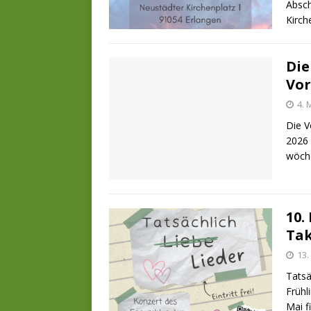
Absch
Kirch
Die
Vor
4. 
Die V
2026 
wöche
10.
Tak
13.
Tatsä
Frühl
Mai f