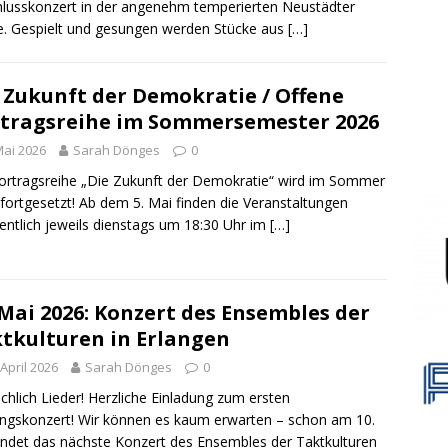
lusskonzert in der angenehm temperierten Neustädter
e. Gespielt und gesungen werden Stücke aus
[…]
 Zukunft der Demokratie / Offene
tragsreihe im Sommersemester 2026
Mai 2026
Sarah Dönges
0
ortragsreihe „Die Zukunft der Demokratie“ wird im Sommer
fortgesetzt! Ab dem 5. Mai finden die Veranstaltungen
ntlich jeweils dienstags um 18:30 Uhr im
[…]
 Mai 2026: Konzert des Ensembles der
tkulturen in Erlangen
 April 2026
Sarah Dönges
0
chlich Lieder! Herzliche Einladung zum ersten
ingskonzert! Wir können es kaum erwarten – schon am 10.
indet das nächste Konzert des Ensembles der Taktkulturen