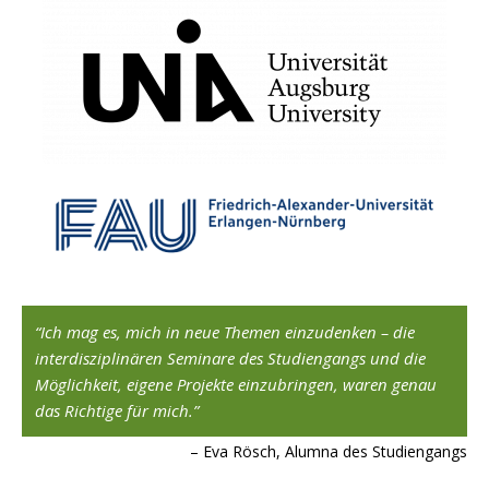
,
Ich mag es, mich in neue Themen einzudenken – die
interdisziplinären Seminare des Studiengangs und die
Möglichkeit, eigene Projekte einzubringen, waren genau
ard
das Richtige für mich.
Eva Rösch, Alumna des Studiengangs