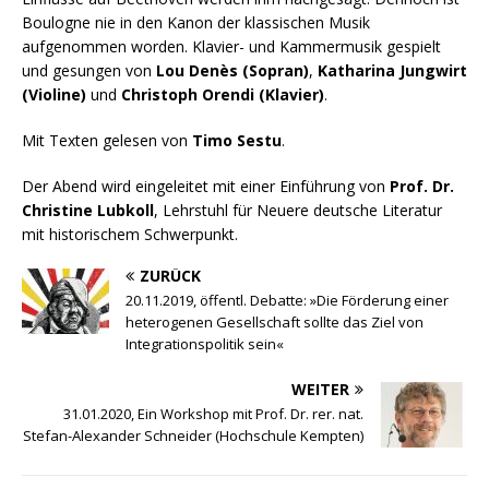
Boulogne nie in den Kanon der klassischen Musik
aufgenommen worden. Klavier- und Kammermusik gespielt
und gesungen von
Lou Denès (Sopran)
,
Katharina Jungwirt
(Violine)
und
Christoph Orendi (Klavier)
.
Mit Texten gelesen von
Timo Sestu
.
Der Abend wird eingeleitet mit einer Einführung von
Prof. Dr.
Christine Lubkoll
, Lehrstuhl für Neuere deutsche Literatur
mit historischem Schwerpunkt.
ZURÜCK
20.11.2019, öffentl. Debatte: »Die Förderung einer
heterogenen Gesellschaft sollte das Ziel von
Integrationspolitik sein«
WEITER
31.01.2020, Ein Workshop mit Prof. Dr. rer. nat.
Stefan-Alexander Schneider (Hochschule Kempten)