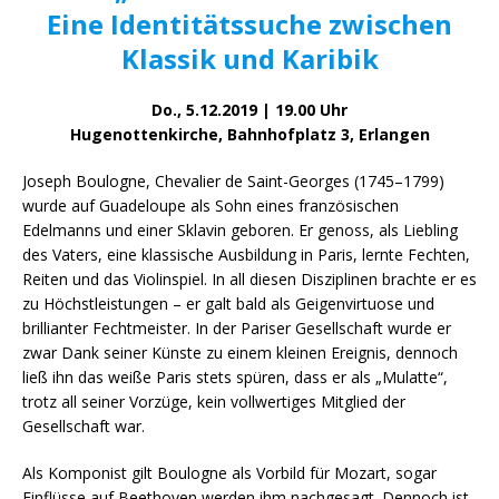
Eine Identitätssuche zwischen
Klassik und Karibik
Do., 5.12.2019 | 19.00 Uhr
Hugenottenkirche, Bahnhofplatz 3, Erlangen
Joseph Boulogne, Chevalier de Saint-Georges (1745–1799)
wurde auf Guadeloupe als Sohn eines französischen
Edelmanns und einer Sklavin geboren. Er genoss, als Liebling
des Vaters, eine klassische Ausbildung in Paris, lernte Fechten,
Reiten und das Violinspiel. In all diesen Disziplinen brachte er es
zu Höchstleistungen – er galt bald als Geigenvirtuose und
brillianter Fechtmeister. In der Pariser Gesellschaft wurde er
zwar Dank seiner Künste zu einem kleinen Ereignis, dennoch
ließ ihn das weiße Paris stets spüren, dass er als „Mulatte“,
trotz all seiner Vorzüge, kein vollwertiges Mitglied der
Gesellschaft war.
Als Komponist gilt Boulogne als Vorbild für Mozart, sogar
Einflüsse auf Beethoven werden ihm nachgesagt. Dennoch ist