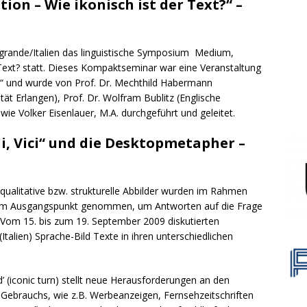
on – Wie ikonisch ist der Text?“ –
grande/Italien das linguistische Symposium Medium,
 Text? statt. Dieses Kompaktseminar war eine Veranstaltung
en“ und wurde von Prof. Dr. Mechthild Habermann
ät Erlangen), Prof. Dr. Wolfram Bublitz (Englische
ie Volker Eisenlauer, M.A. durchgeführt und geleitet.
Vidi, Vici“ und die Desktopmetapher –
qualitative bzw. strukturelle Abbilder wurden im Rahmen
 zum Ausgangspunkt genommen, um Antworten auf die Frage
. Vom 15. bis zum 19. September 2009 diskutierten
talien) Sprache-Bild Texte in ihren unterschiedlichen
’ (iconic turn) stellt neue Herausforderungen an den
en Gebrauchs, wie z.B. Werbeanzeigen, Fernsehzeitschriften