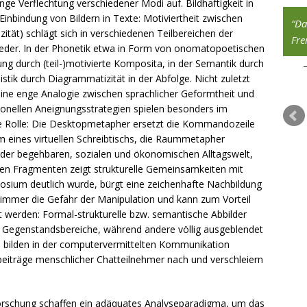
e Verflechtung verschiedener Modi auf. Bildhaftigkeit in
Einbindung von Bildern in Texte: Motiviertheit zwischen
Das Ethische ist dasjenige, wodurch ein
Da
ität) schlägt sich in verschiedenen Teilbereichen der
Mensch das wird, was er wird.
Fre
eder. In der Phonetik etwa in Form von onomatopoetischen
ng durch (teil-)motivierte Komposita, in der Semantik durch
Sören Kierkegaard
tik durch Diagrammatizität in der Abfolge. Nicht zuletzt
eine enge Analogie zwi­schen sprachlicher Geformtheit und
ionellen Aneignungsstrategien spielen besonders im
 Rolle: Die Desktopmetapher ersetzt die Kommandozeile
 eines virtuellen Schreibtischs, die Raummetapher
t der begehbaren, sozialen und ökonomischen Alltagswelt,
llen Fragmenten zeigt strukturelle Gemeinsamkeiten mit
sium deutlich wurde, bürgt eine zeichenhafte Nachbildung
mmer die Gefahr der Manipulation und kann zum Vorteil
 werden: Formal-strukturelle bzw. semantische Abbilder
egenstandsbereiche, während andere völlig ausgeblendet
se bilden in der computervermittelten Kommunikation
iträge menschlicher Chatteilnehmer nach und verschleiern
sforschung schaffen ein adäquates Analyseparadigma, um das