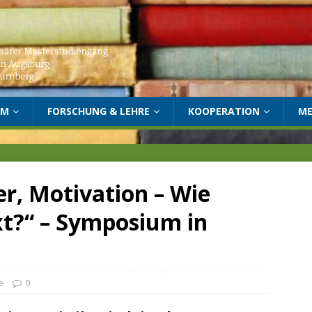
UM
FORSCHUNG & LEHRE
KOOPERATION
ME
, Motivation – Wie
ext?“ – Symposium in
e
0