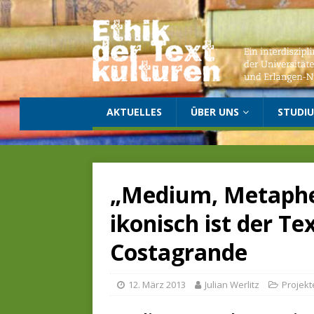
AKTUELLES
ÜBER UNS
STUDI
„Medium, Metapher
ikonisch ist der T
Costagrande
12. März 2013
Julian Werlitz
Projekt