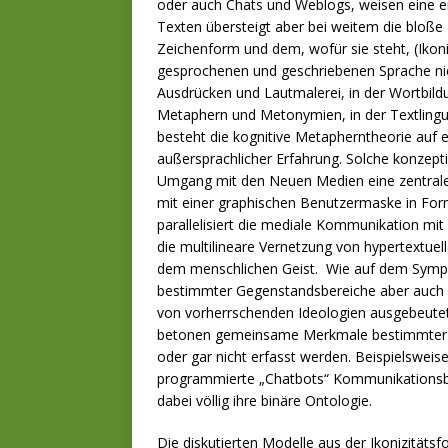
oder auch Chats und Weblogs, weisen eine eng
Texten übersteigt aber bei weitem die bloße 
Zeichenform und dem, wofür sie steht, (Ikoniz
gespro­chenen und geschriebenen Sprache ni
Ausdrücken und Lautmalerei, in der Wortbildu
Metaphern und Metonymien, in der Textlinguis
besteht die kognitive Metapherntheorie auf 
außersprachlicher Erfahrung. Solche konzept
Umgang mit den Neuen Medien eine zentrale
mit einer graphischen Benutzermaske in Form
parallelisiert die mediale Kommunikation mi
die multilineare Vernetzung von hypertextue
dem menschlichen Geist. Wie auf dem Sympo
bestimmter Gegenstandsbereiche aber auch i
von vorherrschenden Ideologien ausgebeutet
betonen gemeinsame Merkmale bestimmter G
oder gar nicht erfasst werden. Beispielswei
programmierte „Chatbots“ Kommunikationsbe
dabei völlig ihre binäre Ontologie.
Die diskutierten Modelle aus der Ikonizität