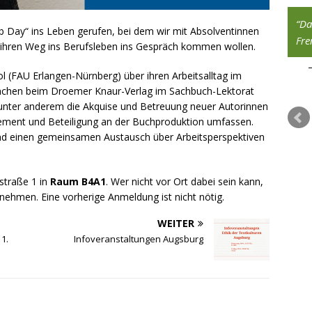
Ich mag es, mich in neue Themen
Da
 Day“ ins Leben gerufen, bei dem wir mit Absolventinnen
einzudenken – die interdisziplinären
Fre
ihren Weg ins Berufsleben ins Gespräch kommen wollen.
Seminare des Studiengangs und die
Möglichkeit, eigene Projekte einzubringen,
l (FAU Erlangen-Nürnberg) über ihren Arbeitsalltag im
waren genau das Richtige für mich.
nchen beim Droemer Knaur-Verlag im Sachbuch-Lektorat
ie unter anderem die Akquise und Betreuung neuer Autorinnen
Eva Rösch, Alumna des Studiengangs
ement und Beteiligung an der Buchproduktion umfassen.
und einen gemeinsamen Austausch über Arbeitsperspektiven
straße 1 in
Raum B4A1
. Wer nicht vor Ort dabei sein kann,
ehmen. Eine vorherige Anmeldung ist nicht nötig.
WEITER
1.
Infoveranstaltungen Augsburg