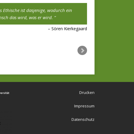
s Ethische ist dasjenige, wodurch ein
Das Eigene muß so gu
sch das wird, was er wird.
Fremde.
Sören Kierkegaard
Hölderlin an Böh
Drucken
Impressum
Datenschutz