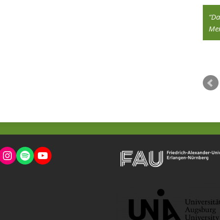
Ich mag es, mich in neue Themen
Da
einzudenken – die interdisziplinären
Men
Seminare des Studiengangs und die
Möglichkeit, eigene Projekte einzubringen,
waren genau das Richtige für mich.
Eva Rösch, Alumna des Studiengangs