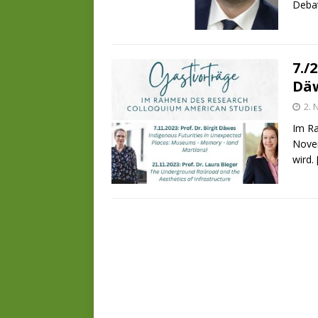
Deba
7./
Däw
2.
Im Ra
Novem
wird. 