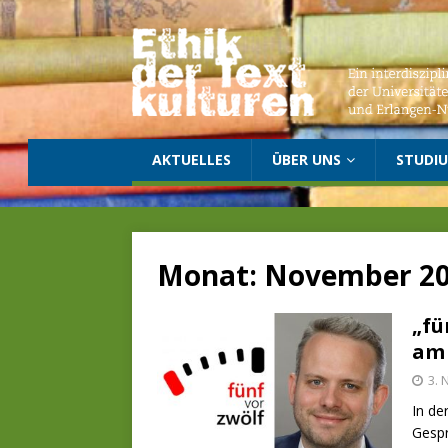
AKTUELLES
ÜBER UNS
STUDI
Monat:
November 2
„fü
am 
3.
In de
Gespr