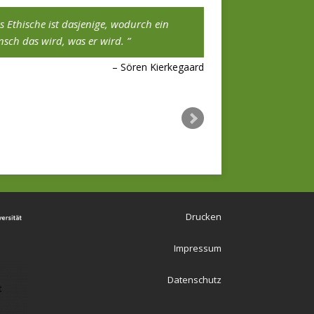
s Ethische ist dasjenige, wodurch ein
Das Eigene muß so gu
sch das wird, was er wird.
Fremde.
Sören Kierkegaard
Hölderlin an Böh
Drucken
Impressum
Datenschutz