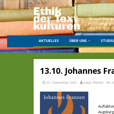
AKTUELLES
ÜBER UNS
STUDI
13.10. Johannes F
22. September 2025
Julian Werlitz
A
Auftaktv
Augsburg