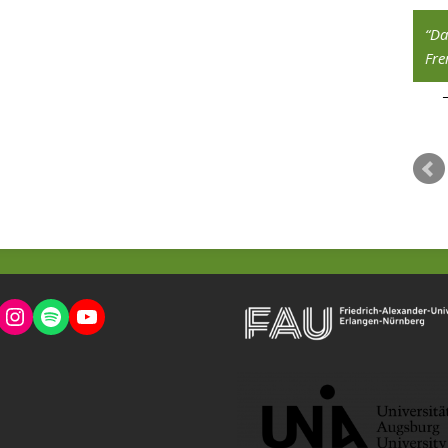
Das Ethische ist dasjenige, wodurch ein
Da
Mensch das wird, was er wird.
Fre
Sören Kierkegaard