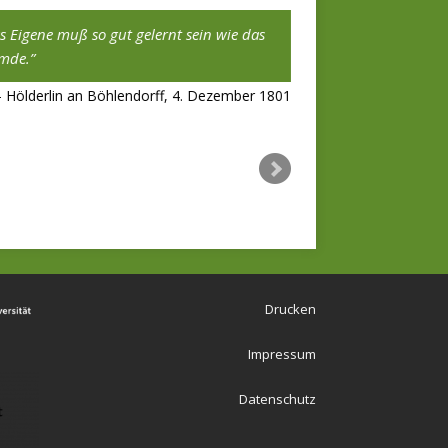
s Eigene muß so gut gelernt sein wie das
Ich mag es, mich in
mde.
einzudenken – die int
Seminare des Studie
Hölderlin an Böhlendorff, 4. Dezember 1801
Möglichkeit, eigene P
waren genau das Rich
Eva Rösch
Drucken
Impressum
Datenschutz