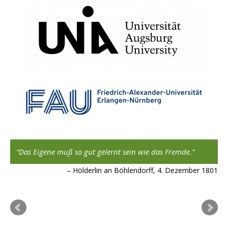
,
Das Eigene muß so gut gelernt sein wie das Fremde.
Hölderlin an Böhlendorff, 4. Dezember 1801
ard